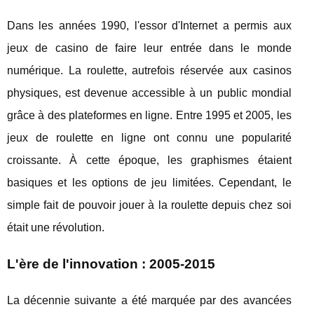
Dans les années 1990, l'essor d'Internet a permis aux
jeux de casino de faire leur entrée dans le monde
numérique. La roulette, autrefois réservée aux casinos
physiques, est devenue accessible à un public mondial
grâce à des plateformes en ligne. Entre 1995 et 2005, les
jeux de roulette en ligne ont connu une popularité
croissante. À cette époque, les graphismes étaient
basiques et les options de jeu limitées. Cependant, le
simple fait de pouvoir jouer à la roulette depuis chez soi
était une révolution.
L'ère de l'innovation : 2005-2015
La décennie suivante a été marquée par des avancées