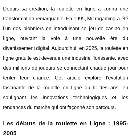
Depuis sa création, la roulette en ligne a connu une
transformation remarquable. En 1995, Microgaming a été
l'un des pionniers en introduisant ce jeu de casino en
ligne, ouvrant la voie à une nouvelle ère du
divertissement digital. Aujourd'hui, en 2025, la roulette en
ligne gratuite est devenue une industrie florissante, avec
des millions de joueurs se connectant chaque jour pour
tenter leur chance. Cet article explore l'évolution
fascinante de la roulette en ligne au fil des ans, en
soulignant les innovations technologiques et les
tendances du marché qui ont façonné son parcours.
Les débuts de la roulette en Ligne : 1995-
2005